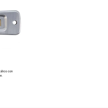
tálico con
n.