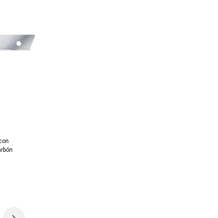
 con
arbón