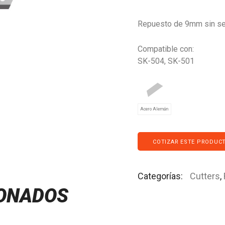
Repuesto de 9mm sin s
Compatible con:
SK-504, SK-501
Acero Alemán
COTIZAR ESTE PRODUC
Categorías:
Cutters
,
IONADOS