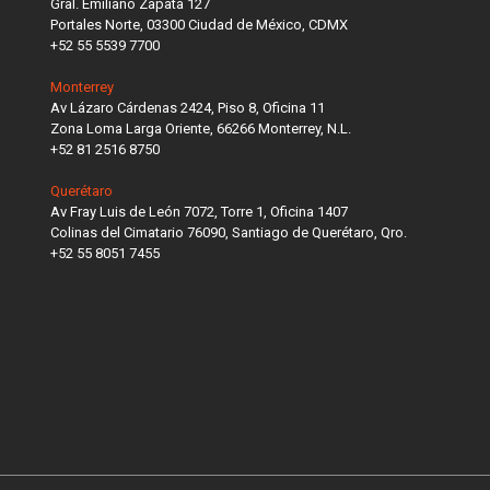
Gral. Emiliano Zapata 127
Portales Norte, 03300 Ciudad de México, CDMX
+52 55 5539 7700
Monterrey
Av Lázaro Cárdenas 2424, Piso 8, Oficina 11
Zona Loma Larga Oriente, 66266 Monterrey, N.L.
+52 81 2516 8750
Querétaro
Av Fray Luis de León 7072, Torre 1, Oficina 1407
Colinas del Cimatario 76090, Santiago de Querétaro, Qro.
+52 55 8051 7455