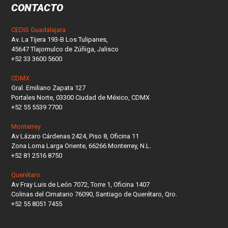
CONTACTO
CEDIS Guadalajara
Av. La Tijera 193-B Los Tulipanes,
45647 Tlajomulco de Zúñiga, Jalisco
+52 33 3600 5600
CDMX
Gral. Emiliano Zapata 127
Portales Norte, 03300 Ciudad de México, CDMX
+52 55 5539 7700
Monterrey
Av Lázaro Cárdenas 2424, Piso 8, Oficina 11
Zona Loma Larga Oriente, 66266 Monterrey, N.L.
+52 81 2516 8750
Querétaro
Av Fray Luis de León 7072, Torre 1, Oficina 1407
Colinas del Cimatario 76090, Santiago de Querétaro, Qro.
+52 55 8051 7455