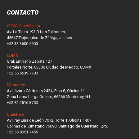
CONTACTO
CEDIS Guadalajara
Av. La Tijera 193-B Los Tulipanes,
45647 Tlajomulco de Zúñiga, Jalisco
+52 33 3600 5600
CDMX
Gral. Emiliano Zapata 127
Portales Norte, 03300 Ciudad de México, CDMX
+52 55 5539 7700
Monterrey
Av Lázaro Cárdenas 2424, Piso 8, Oficina 11
Zona Loma Larga Oriente, 66266 Monterrey, N.L.
+52 81 2516 8750
Querétaro
Av Fray Luis de León 7072, Torre 1, Oficina 1407
Colinas del Cimatario 76090, Santiago de Querétaro, Qro.
+52 55 8051 7455