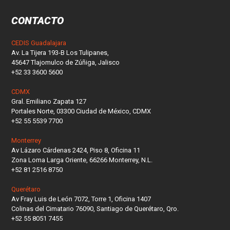
CONTACTO
CEDIS Guadalajara
Av. La Tijera 193-B Los Tulipanes,
45647 Tlajomulco de Zúñiga, Jalisco
+52 33 3600 5600
CDMX
Gral. Emiliano Zapata 127
Portales Norte, 03300 Ciudad de México, CDMX
+52 55 5539 7700
Monterrey
Av Lázaro Cárdenas 2424, Piso 8, Oficina 11
Zona Loma Larga Oriente, 66266 Monterrey, N.L.
+52 81 2516 8750
Querétaro
Av Fray Luis de León 7072, Torre 1, Oficina 1407
Colinas del Cimatario 76090, Santiago de Querétaro, Qro.
+52 55 8051 7455