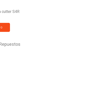
a cutter S4R
TO
Repuestos