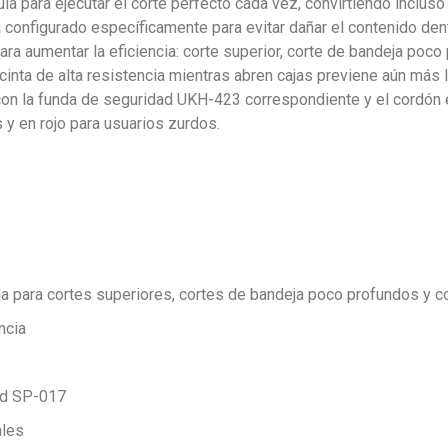
ía para ejecutar el corte perfecto cada vez, convirtiendo inclu
stá configurado específicamente para evitar dañar el contenido den
ara aumentar la eficiencia: corte superior, corte de bandeja poco
cinta de alta resistencia mientras abren cajas previene aún más la
 con la funda de seguridad UKH-423 correspondiente y el cordón 
 y en rojo para usuarios zurdos.
la para cortes superiores, cortes de bandeja poco profundos y 
ncia
dad SP-017
ales