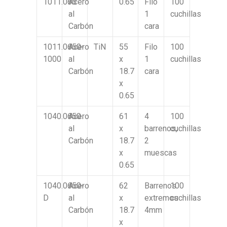
1011.065
Acero
0.65
Filo
100
al
1
cuchillas
Carbón
cara
1011.0650-
Acero
TiN
55
Filo
100
1000
al
x
1
cuchillas
Carbón
18.7
cara
x
0.65
1040.0650
Acero
61
4
100
al
x
barrenos,
cuchillas
Carbón
18.7
2
x
muescas
0.65
1040.0650-
Acero
62
Barrenos
100
D
al
x
extremos
cuchillas
Carbón
18.7
4mm
x