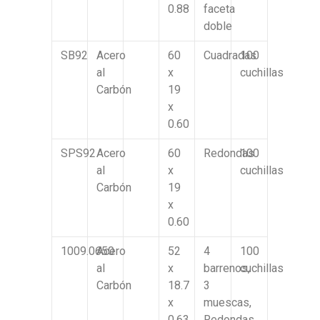
0.88
faceta
doble
SB92
Acero
60
Cuadradas
100
al
x
cuchillas
Carbón
19
x
0.60
SPS92
Acero
60
Redondas
100
al
x
cuchillas
Carbón
19
x
0.60
1009.0650
Acero
52
4
100
al
x
barrenos,
cuchillas
Carbón
18.7
3
x
muescas,
0.63
Redondas