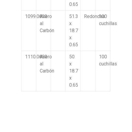
0.65
1099.0650
Acero
51.3
Redondas
100
al
x
cuchillas
Carbón
18.7
x
0.65
1110.0650
Acero
50
100
al
x
cuchillas
Carbón
18.7
x
0.65