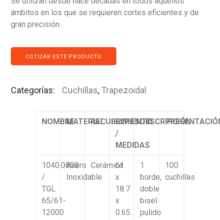
Se utilizan desde hace décadas en todos aquellos
ámbitos en los que se requieren cortes eficientes y de
gran precisión.
COTIZAR ESTE PRODUCTO
Categorías:
Cuchillas
,
Trapezoidal
NOMBRE
MATERIAL
RECUBRIMIENTO
ESPESOR
DESCRIPCIÓN
PRESENTACIÓ
/
MEDIDAS
1040.0650
Acero
Cerámica
61
1
100
/
Inoxidable
x
borde,
cuchillas
TGL
18.7
doble
65/61-
x
bisel
12000
0.65
pulido