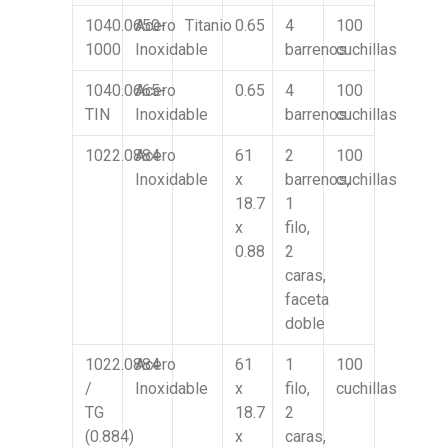
1040.0650-
Acero
Titanio
0.65
4
100
1000
Inoxidable
barrenos
cuchillas
1040.0665-
Acero
0.65
4
100
TIN
Inoxidable
barrenos
cuchillas
1022.0884
Acero
61
2
100
Inoxidable
x
barrenos,
cuchillas
18.7
1
x
filo,
0.88
2
caras,
faceta
doble
1022.0884
Acero
61
1
100
/
Inoxidable
x
filo,
cuchillas
TG
18.7
2
(0.884)
x
caras,