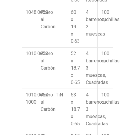
1048.0650
Acero
60
4
100
al
x
barrenos,
cuchillas
Carbón
19
2
x
muescas
0.63
1010.0650
Acero
52
4
100
al
x
barrenos,
cuchillas
Carbón
18.7
3
x
muescas,
0.65
Cuadradas
1010.0650-
Acero
TiN
53
4
100
1000
al
x
barrenos,
cuchillas
Carbón
18.7
3
x
muescas,
0.65
Cuadradas