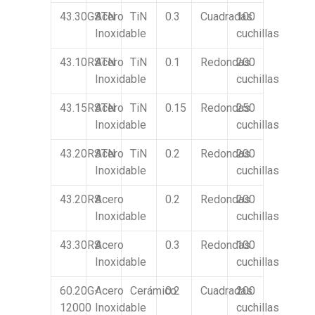
43.30GSTN
Acero
TiN
0.3
Cuadradas
100
Inoxidable
cuchillas
43.10RSTN
Acero
TiN
0.1
Redondas
200
Inoxidable
cuchillas
43.15RSTN
Acero
TiN
0.15
Redondas
250
Inoxidable
cuchillas
43.20RSTN
Acero
TiN
0.2
Redondas
200
Inoxidable
cuchillas
43.20RS
Acero
0.2
Redondas
200
Inoxidable
cuchillas
43.30RS
Acero
0.3
Redondas
100
Inoxidable
cuchillas
60.20G-
Acero
Cerámico
0.2
Cuadradas
200
12000
Inoxidable
cuchillas