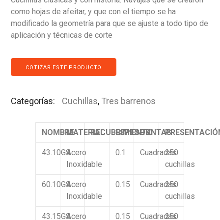
como hojas de afeitar, y que con el tiempo se ha
modificado la geometría para que se ajuste a todo tipo de
aplicación y técnicas de corte
COTIZAR ESTE PRODUCTO
Categorías:
Cuchillas
,
Tres barrenos
NOMBRE
MATERIAL
RECUBRIMIENTO
ESPESOR
PUNTAS
PRESENTACIÓ
43.10GS
Acero
0.1
Cuadradas
250
Inoxidable
cuchillas
60.10GS
Acero
0.15
Cuadradas
250
Inoxidable
cuchillas
43.15GS
Acero
0.15
Cuadradas
250