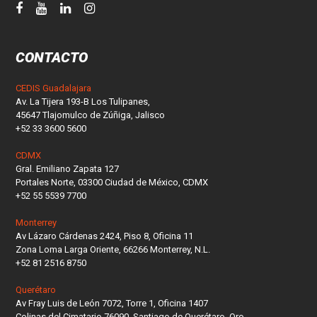
CONTACTO
CEDIS Guadalajara
Av. La Tijera 193-B Los Tulipanes,
45647 Tlajomulco de Zúñiga, Jalisco
+52 33 3600 5600
CDMX
Gral. Emiliano Zapata 127
Portales Norte, 03300 Ciudad de México, CDMX
+52 55 5539 7700
Monterrey
Av Lázaro Cárdenas 2424, Piso 8, Oficina 11
Zona Loma Larga Oriente, 66266 Monterrey, N.L.
+52 81 2516 8750
Querétaro
Av Fray Luis de León 7072, Torre 1, Oficina 1407
Colinas del Cimatario 76090, Santiago de Querétaro, Qro.