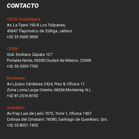
CONTACTO
CEDIS Guadalajara
Av. La Tijera 193-B Los Tulipanes,
45647 Tlajomulco de Zúñiga, Jalisco
+52 33 3600 5600
CDMX
Gral. Emiliano Zapata 127
Portales Norte, 03300 Ciudad de México, CDMX
+52 55 5539 7700
Monterrey
Av Lázaro Cárdenas 2424, Piso 8, Oficina 11
Zona Loma Larga Oriente, 66266 Monterrey, N.L.
+52 81 2516 8750
Querétaro
Av Fray Luis de León 7072, Torre 1, Oficina 1407
Colinas del Cimatario 76090, Santiago de Querétaro, Qro.
+52 55 8051 7455