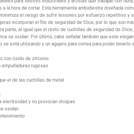
eales para sastres industriales y artistas que trabajan con fibra, 
a la hora de cortar. Esta herramienta ambidiestra diseñada como
 minimiza el riesgo de sufrir lesiones por esfuerzo repetitivo y 
ijeras incorporan el filo de seguridad de Slice, por lo que son 
a parte, al igual que el resto de cuchillas de seguridad de Slice
nca se oxidan. Por último, cabe señalar también que este elegan
 se está utilizando y un agujero para correa para poder tenerlo
as con óxido de zirconio
on empuñaduras rugosas
que el de las cuchillas de metal
s
a electricidad y no provocan chispas
se oxidan
mantenimiento