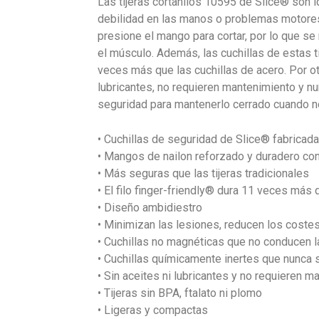
Las tijeras cortahilos 10595 de Slice® son id
debilidad en las manos o problemas motores 
presione el mango para cortar, por lo que se
el músculo. Además, las cuchillas de estas t
veces más que las cuchillas de acero. Por otr
lubricantes, no requieren mantenimiento y nu
seguridad para mantenerlo cerrado cuando no
• Cuchillas de seguridad de Slice® fabricad
• Mangos de nailon reforzado y duradero c
• Más seguras que las tijeras tradicionales
• El filo finger-friendly® dura 11 veces más 
• Diseño ambidiestro
• Minimizan las lesiones, reducen los coste
• Cuchillas no magnéticas que no conducen l
• Cuchillas químicamente inertes que nunca 
• Sin aceites ni lubricantes y no requieren 
• Tijeras sin BPA, ftalato ni plomo
• Ligeras y compactas