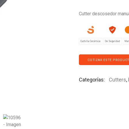
Cutter descosedor manua
Cuchilla Cerámica
De Seguridad
Man
COTIZAR ESTE PRODUC
Categorías:
Cutters
,