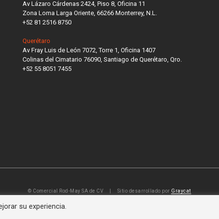
Av Lázaro Cárdenas 2424, Piso 8, Oficina 11
Zona Loma Larga Oriente, 66266 Monterrey, N.L.
+52 81 2516 8750
Querétaro
Av Fray Luis de León 7072, Torre 1, Oficina 1407
Colinas del Cimatario 76090, Santiago de Querétaro, Qro.
+52 55 8051 7455
© Comercial Rod-May SA de CV | Sitio desarrollado por
Graycat
orar su experiencia.