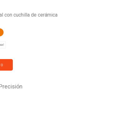
l con cuchilla de cerámica
ual
TO
Precisión