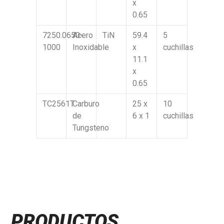
x
0.65
7250.0650-
Acero
TiN
59.4
5
1000
Inoxidable
x
cuchillas
11.1
x
0.65
TC2561T
Carburo
25 x
10
de
6 x 1
cuchillas
Tungsteno
PRODUCTOS