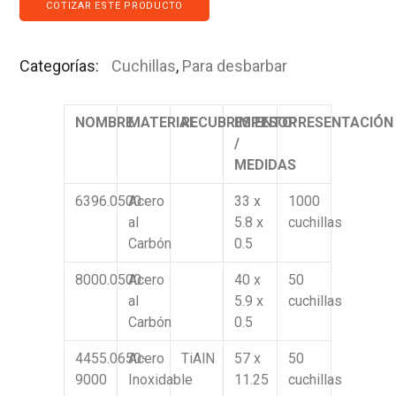
COTIZAR ESTE PRODUCTO
Categorías:
Cuchillas
,
Para desbarbar
NOMBRE
MATERIAL
RECUBRIMIENTO
ESPESOR
PRESENTACIÓN
/
MEDIDAS
6396.0500
Acero
33 x
1000
al
5.8 x
cuchillas
Carbón
0.5
8000.0500
Acero
40 x
50
al
5.9 x
cuchillas
Carbón
0.5
4455.0650-
Acero
TiAlN
57 x
50
9000
Inoxidable
11.25
cuchillas