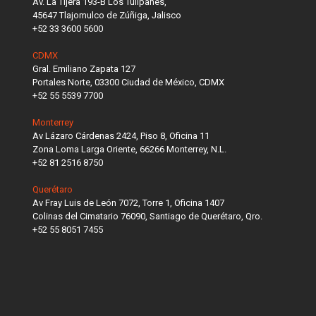
Av. La Tijera 193-B Los Tulipanes,
45647 Tlajomulco de Zúñiga, Jalisco
+52 33 3600 5600
CDMX
Gral. Emiliano Zapata 127
Portales Norte, 03300 Ciudad de México, CDMX
+52 55 5539 7700
Monterrey
Av Lázaro Cárdenas 2424, Piso 8, Oficina 11
Zona Loma Larga Oriente, 66266 Monterrey, N.L.
+52 81 2516 8750
Querétaro
Av Fray Luis de León 7072, Torre 1, Oficina 1407
Colinas del Cimatario 76090, Santiago de Querétaro, Qro.
+52 55 8051 7455