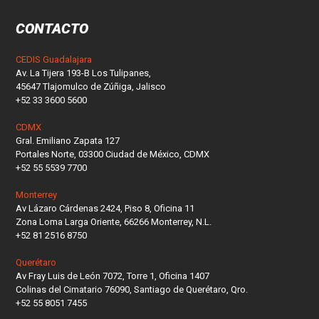
CONTACTO
CEDIS Guadalajara
Av. La Tijera 193-B Los Tulipanes,
45647 Tlajomulco de Zúñiga, Jalisco
+52 33 3600 5600
CDMX
Gral. Emiliano Zapata 127
Portales Norte, 03300 Ciudad de México, CDMX
+52 55 5539 7700
Monterrey
Av Lázaro Cárdenas 2424, Piso 8, Oficina 11
Zona Loma Larga Oriente, 66266 Monterrey, N.L.
+52 81 2516 8750
Querétaro
Av Fray Luis de León 7072, Torre 1, Oficina 1407
Colinas del Cimatario 76090, Santiago de Querétaro, Qro.
+52 55 8051 7455